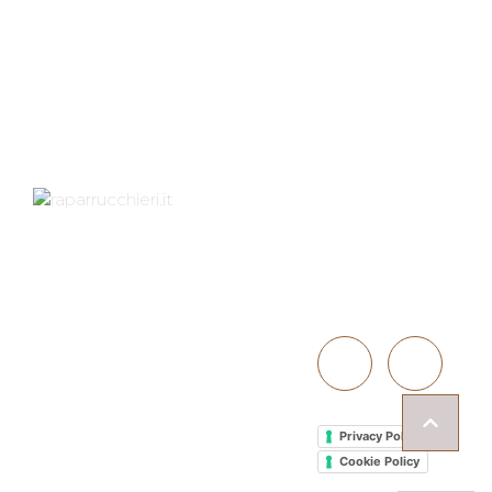
Indirizzo
Contattaci
Via XXV Aprile 1D,
40057
051 766050
GRANAROLO
INFO@PARRU
DELL'EMILIA (BO)
CCHIERI.IT
Martedì -
Venerdì: 09-19
Sabato: 09-15
Domenica -
Privacy Policy
Lunedì: Chiusi
Cookie Policy